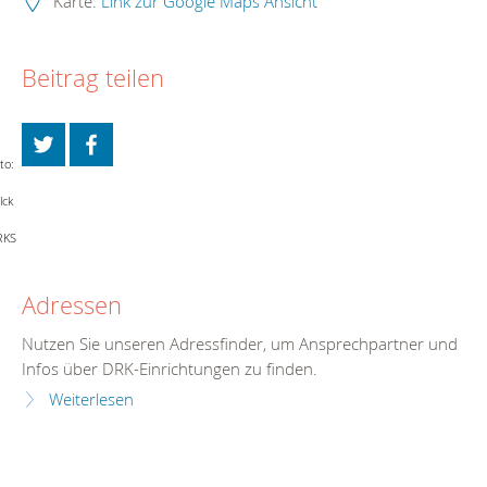
Karte:
Link zur Google Maps Ansicht
Beitrag teilen
to:
lck
RKS
Adressen
Nutzen Sie unseren Adressfinder, um Ansprechpartner und
Infos über DRK-Einrichtungen zu finden.
Weiterlesen