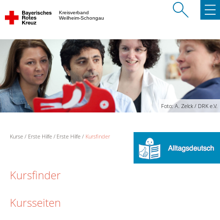
Kreisverband
Weilheim-Schongau
Foto: A. Zelck / DRK e.V.
Kurse
Erste Hilfe
Erste Hilfe
Kursfinder
Kursfinder
Kursseiten