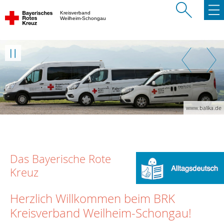
Kreisverband
Weilheim-Schongau
Weiter
Zurück
Weiter
www.balika.de
Das Bayerische Rote
Kreuz
Herzlich Willkommen beim BRK
Kreisverband Weilheim-Schongau!