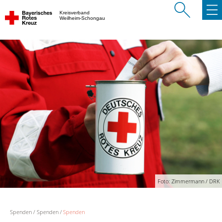
Kreisverband
Weilheim-Schongau
Foto: Zimmermann / DRK
Spenden
Spenden
Spenden